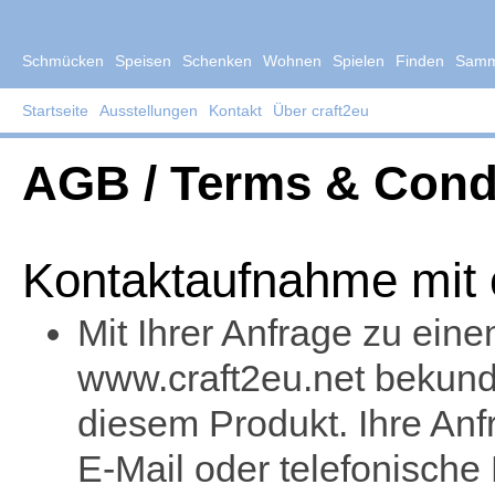
Schmücken
Speisen
Schenken
Wohnen
Spielen
Finden
Samm
Startseite
Ausstellungen
Kontakt
Über craft2eu
AGB / Terms & Cond
Kontaktaufnahme mit 
Mit Ihrer Anfrage zu ei
www.craft2eu.net bekund
diesem Produkt. Ihre Anfr
E-Mail oder telefonische